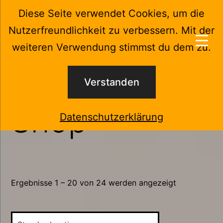
Zum
Diese Seite verwendet Cookies, um die
Menü
Inhalt
Nutzerfreundlichkeit zu verbessern. Mit der
springen
KuW-
weiteren Verwendung stimmst du dem zu.
Kraus
Start
/ Shop
Technik
Verstanden
und
Shop
Service
Datenschutzerklärung
Ergebnisse 1 – 20 von 24 werden angezeigt