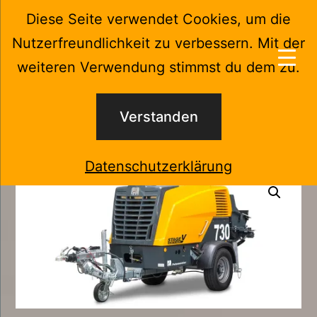
Zum
Diese Seite verwendet Cookies, um die
Menü
Inhalt
Nutzerfreundlichkeit zu verbessern. Mit der
springen
KuW-
weiteren Verwendung stimmst du dem zu.
Kraus
Start
/
Anwendungen
/
Beton
/ P 730 Stage V
Technik
Verstanden
und
Service
Datenschutzerklärung