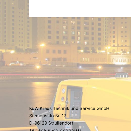
KuW Kraus Technik und Service GmbH
Siemensstraße 17
D-96129 Strullendorf
Tel: +49 9543 443356 0