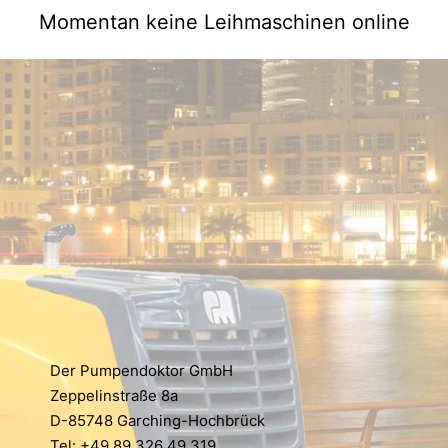
Momentan keine Leihmaschinen online
Der Pumpendoktor GmbH
Zeppelinstraße 8a
D-85748 Garching-Hochbrück
Tel: +49 89 326 49 319