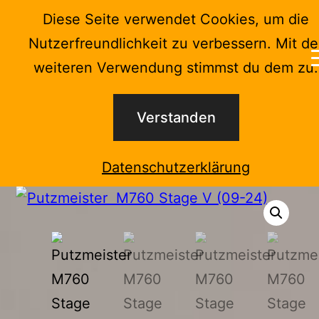
Zum
Diese Seite verwendet Cookies, um die
Menü
Inhalt
Nutzerfreundlichkeit zu verbessern. Mit de
springen
KuW-
weiteren Verwendung stimmst du dem zu.
Kraus
Start
/
Gebrauchtmaschinen
/ Putzmeister M760
Technik
Stage V (09-24)
Verstanden
und
Service
Datenschutzerklärung