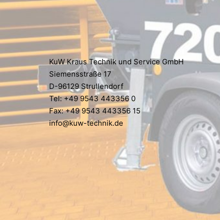
KuW Kraus Technik und Service GmbH
Siemensstraße 17
D-96129 Strullendorf
Tel: +49 9543 443356 0
Fax: +49 9543 443356 15
info@kuw-technik.de