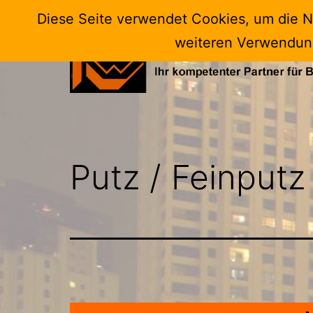
Zum
Diese Seite verwendet Cookies, um die Nu
Inhalt
weiteren Verwendun
springen
KuW-
Kraus
Technik
Putz / Feinputz
und
Service