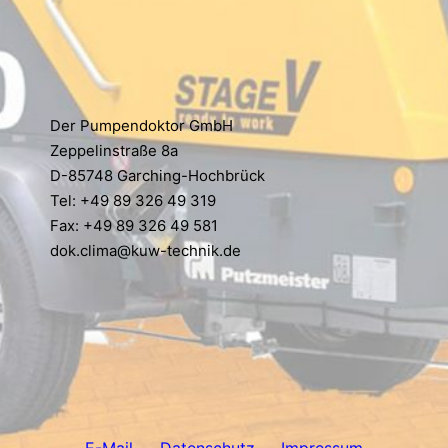
Der Pumpendoktor GmbH
Zeppelinstraße 8a
D-85748 Garching-Hochbrück
Tel: +49 89 326 49 319
Fax: +49 89 326 49 581
dok.clima@kuw-technik.de
E-Mail
Datenschutz
Impressum